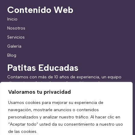
Contenido Web
Inicio
Nosotros
Servicios
Galería
Blog
Patitas Educadas
Contamos con más de 10 años de experiencia, un equipo
altamente profesional y un enfoque ético en el
adiestramiento en positivo. Nos enfocamos en el bienestar
Valoramos tu privacidad
de las mascotas y la relación con su familia, ofreciendo
soluciones personalizadas para cada necesidad.
Usamos cookies para mejorar su experiencia de
navegación, mostrarle anuncios o contenidos
personalizados y analizar nuestro tráfico. Al hacer clic en
“Aceptar todo” usted da su consentimiento a nuestro uso
de las cookies.