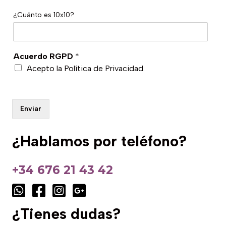
e
c
C
t
¿Cuánto es 10x10?
a
r
p
ó
t
n
c
i
Acuerdo RGPD
*
h
c
Acepto la
Política de Privacidad
.
a
o
p
*
e
r
Enviar
s
o
n
¿Hablamos por teléfono?
a
l
i
+34 676 21 43 42
z
a
d
o
¿Tienes dudas?
*